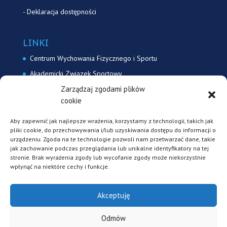
-
Deklaracja dostępności
LINKI
Centrum Wychowania Fizycznego i Sportu
Akademicki Związek Sportowy
Zarządzaj zgodami plików
Akademicki Związek Sportowy Uniwersytetu Śląskiego
cookie
Akademicki Związek Sportowy Katowice
Aby zapewnić jak najlepsze wrażenia, korzystamy z technologii, takich jak
pliki cookie, do przechowywania i/lub uzyskiwania dostępu do informacji o
KONTAKT
urządzeniu. Zgoda na te technologie pozwoli nam przetwarzać dane, takie
jak zachowanie podczas przeglądania lub unikalne identyfikatory na tej
ul. Paderewskigo 9
stronie. Brak wyrażenia zgody lub wycofanie zgody może niekorzystnie
43-400 Cieszyn
wpłynąć na niektóre cechy i funkcje.
sport@us.edu.pl
tel. (33) 854 61 37
Akceptuję
Odmów