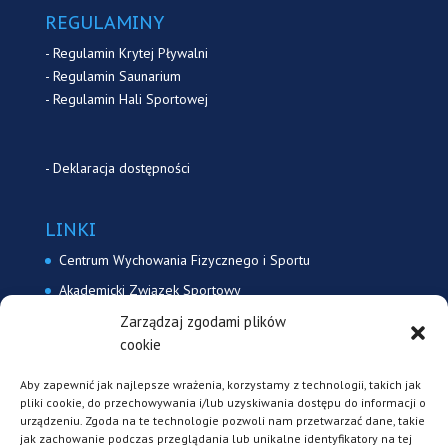
REGULAMINY
-
Regulamin Krytej Pływalni
-
Regulamin Saunarium
-
Regulamin Hali Sportowej
-
Deklaracja dostępności
LINKI
Centrum Wychowania Fizycznego i Sportu
Akademicki Związek Sportowy
Akademicki Związek Sportowy Uniwersytetu Śląskiego
Zarządzaj zgodami plików
cookie
Akademicki Związek Sportowy Katowice
Aby zapewnić jak najlepsze wrażenia, korzystamy z technologii, takich jak
pliki cookie, do przechowywania i/lub uzyskiwania dostępu do informacji o
KONTAKT
urządzeniu. Zgoda na te technologie pozwoli nam przetwarzać dane, takie
jak zachowanie podczas przeglądania lub unikalne identyfikatory na tej