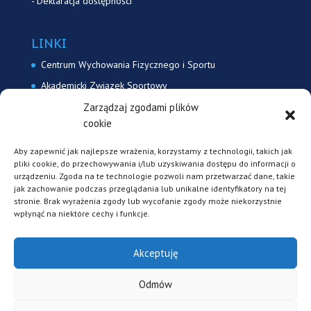
-
Deklaracja dostępności
LINKI
Centrum Wychowania Fizycznego i Sportu
Akademicki Związek Sportowy
Akademicki Związek Sportowy Uniwersytetu Śląskiego
Zarządzaj zgodami plików
cookie
Akademicki Związek Sportowy Katowice
Aby zapewnić jak najlepsze wrażenia, korzystamy z technologii, takich jak
pliki cookie, do przechowywania i/lub uzyskiwania dostępu do informacji o
KONTAKT
urządzeniu. Zgoda na te technologie pozwoli nam przetwarzać dane, takie
jak zachowanie podczas przeglądania lub unikalne identyfikatory na tej
ul. Paderewskigo 9
stronie. Brak wyrażenia zgody lub wycofanie zgody może niekorzystnie
43-400 Cieszyn
wpłynąć na niektóre cechy i funkcje.
sport@us.edu.pl
tel. (33) 854 61 37
Akceptuję
Odmów