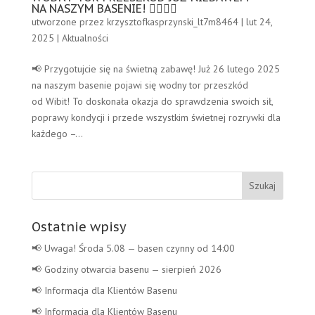
NA NASZYM BASENIE! 🏊‍♂️💦🎉
utworzone przez
krzysztofkasprzynski_lt7m8464
|
lut 24,
2025
|
Aktualności
📢 Przygotujcie się na świetną zabawę! Już 26 lutego 2025
na naszym basenie pojawi się wodny tor przeszkód
od Wibit! To doskonała okazja do sprawdzenia swoich sił,
poprawy kondycji i przede wszystkim świetnej rozrywki dla
każdego –...
Szukaj:
Ostatnie wpisy
📢 Uwaga! Środa 5.08 — basen czynny od 14:00
📢 Godziny otwarcia basenu — sierpień 2026
📢 Informacja dla Klientów Basenu
📢 Informacja dla Klientów Basenu